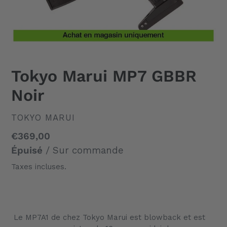
Tokyo Marui MP7 GBBR
Noir
DISTRIBUTEUR
TOKYO MARUI
Prix
€369,00
normal
Épuisé
/ Sur commande
Taxes incluses.
Ajout
d'un
Le MP7A1 de chez Tokyo Marui est blowback et est
produit