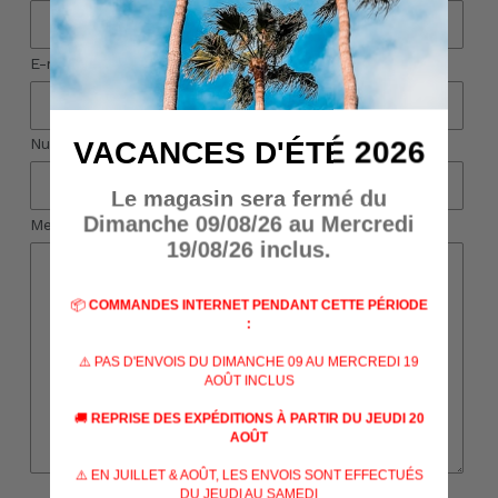
E-mail
*
Numéro de téléphone
VACANCES D'ÉTÉ 2026
Le magasin sera fermé du
Dimanche 09/08/26 au Mercredi
Message
19/08/26 inclus.
📦
COMMANDES INTERNET PENDANT CETTE PÉRIODE
:
⚠️ PAS D'ENVOIS DU DIMANCHE 09 AU MERCREDI 19
AOÛT INCLUS
🚚
REPRISE DES EXPÉDITIONS À PARTIR DU JEUDI 20
AOÛT
⚠️ EN JUILLET & AOÛT, LES ENVOIS SONT EFFECTUÉS
DU JEUDI AU SAMEDI