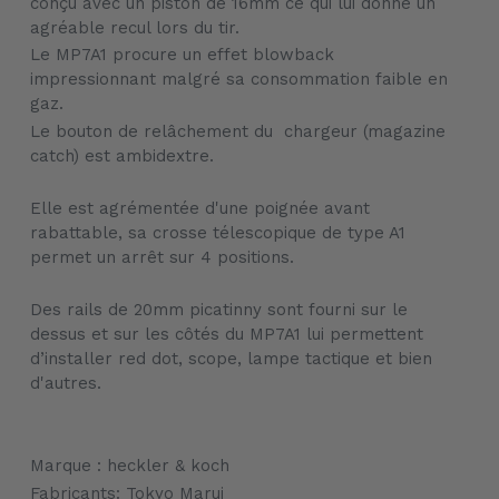
conçu avec un piston de 16mm ce qui lui donne un
à
agréable recul lors du tir.
votre
Le MP7A1 procure un effet blowback
panier
impressionnant malgré sa consommation faible en
gaz.
Le bouton de relâchement du chargeur (magazine
catch) est ambidextre.
Elle est agrémentée d'une poignée avant
rabattable, sa crosse télescopique de type A1
permet un arrêt sur 4 positions.
Des rails de 20mm picatinny sont fourni sur le
dessus et sur les côtés du MP7A1 lui permettent
d’installer red dot, scope, lampe tactique et bien
d'autres.
Marque : heckler & koch
Fabricants: Tokyo Marui