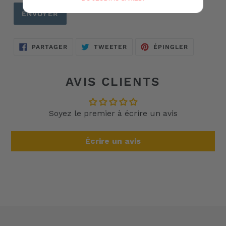
PARTAGER
TWEETER
ÉPINGLER
PARTAGER
TWEETER
ÉPINGLER
SUR
SUR
SUR
FACEBOOK
TWITTER
PINTERES
AVIS CLIENTS
Soyez le premier à écrire un avis
Écrire un avis