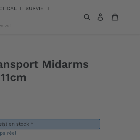
CTICAL
SURVIE
Rechercher
Se connecter
Panier
omos !
ransport Midarms
x11cm
(s) en stock *
ps réel