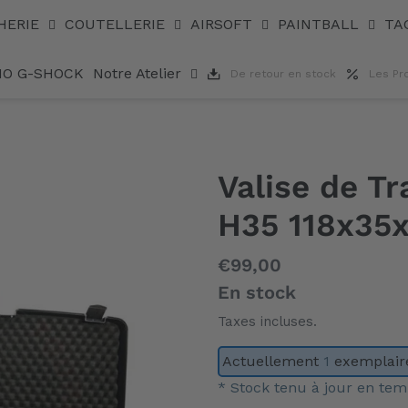
HERIE
COUTELLERIE
AIRSOFT
PAINTBALL
TA
IO G-SHOCK
Notre Atelier
De retour en stock
Les Pr
Valise de T
H35 118x35
Prix
€99,00
normal
En stock
Taxes incluses.
Actuellement
1
exemplaire
* Stock tenu à jour en tem