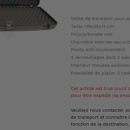
Ajout
d'un
Valise de transport pour 
produit
Taille 118x35x11 cm
à
Polycarbonate noir
votre
Charnière internes securit
panier
Picots anti-soulèvement
4 verrouillages dont 2 ave
Intérieur mousse alvéolée
Possibilité de placer 2 ca
Cet article est trop lour
pour être expédié via envo
Veuillez nous contacter 
de transport et connaitre l
fonction de la destination,