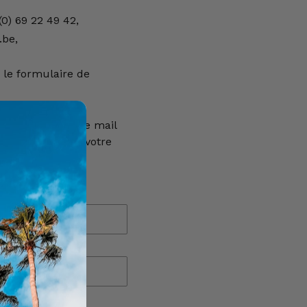
(0) 69 22 49 42,
.be,
 le formulaire de
e réponse à votre mail
euillez vérifier votre
E-mail
*