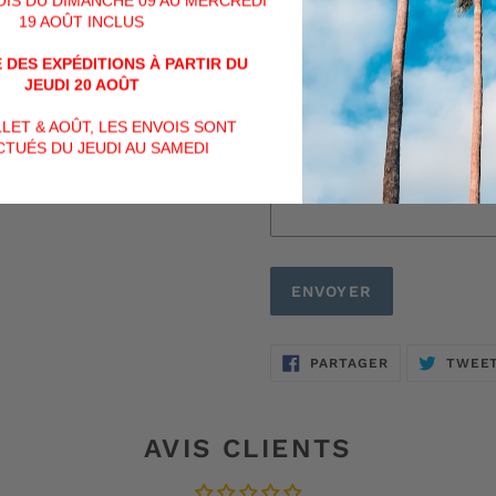
VOIS DU DIMANCHE 09 AU MERCREDI
19 AOÛT INCLUS
 DES EXPÉDITIONS À PARTIR DU
JEUDI 20 AOÛT
ILLET & AOÛT, LES ENVOIS SONT
TUÉS DU JEUDI AU SAMEDI
PARTAGER
PARTAGER
TWEE
SUR
FACEBOOK
AVIS CLIENTS