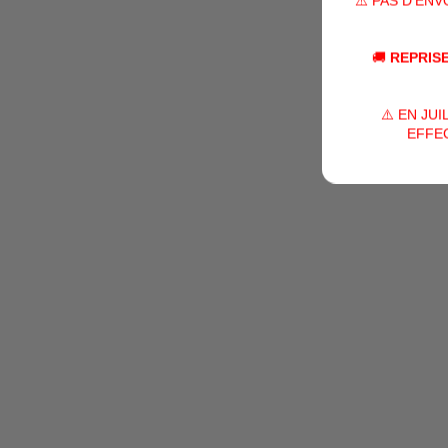
⚠️ PAS D'EN
🚚
REPRISE
⚠️ EN JU
EFFEC