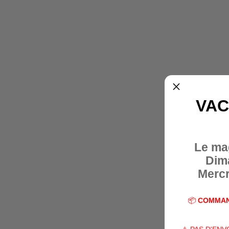
VAC
Le ma
Dim
Mercr
📦
COMMAN