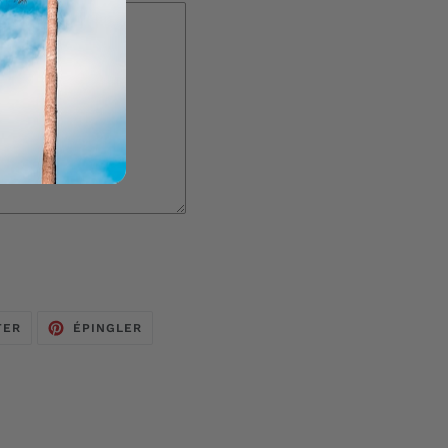
TWEETER
ÉPINGLER
TER
ÉPINGLER
SUR
SUR
TWITTER
PINTEREST