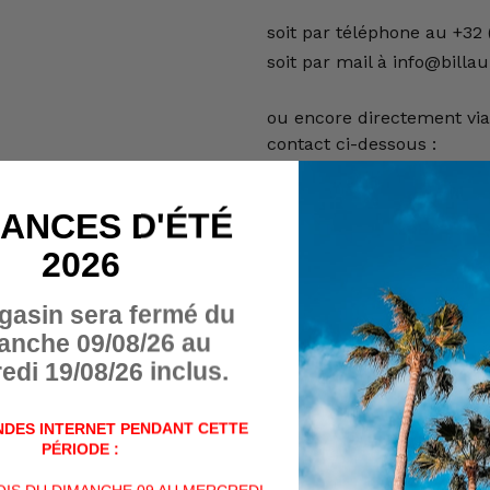
soit par téléphone au +32 
soit par mail à info@billau
ou encore directement via
contact ci-dessous :
(Si vous n'avez pas reçu d
ANCES D'ÉTÉ
ou formulaire de contact, v
dossier "spams")
2026
Nom
gasin sera fermé du
anche 09/08/26 au
edi 19/08/26 inclus.
Numéro de téléphone
DES INTERNET PENDANT CETTE
PÉRIODE :
Message