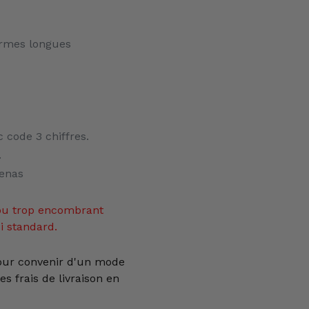
armes longues
c code 3 chiffres.
.
denas
d ou trop encombrant
i standard.
pour convenir d'un mode
es frais de livraison en