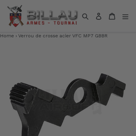
Passer
au
Rechercher
Se connecter
Panier
contenu
Home
›
Verrou de crosse acier VFC MP7 GBBR