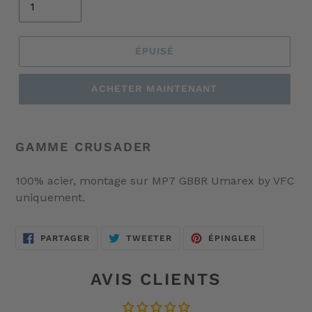
ÉPUISÉ
ACHETER MAINTENANT
Ajout
d'un
GAMME CRUSADER
produit
à
100% acier, montage sur MP7 GBBR Umarex by VFC
votre
uniquement.
panier
PARTAGER
TWEETER
ÉPINGLER
PARTAGER
TWEETER
ÉPINGLER
SUR
SUR
SUR
FACEBOOK
TWITTER
PINTEREST
AVIS CLIENTS