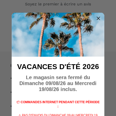
Soyez le premier à écrire un avis
Écrire un avis
VACANCES D'ÉTÉ 2026
Informations
Le magasin sera fermé du
• A propos de nous
Dimanche 09/08/26 au Mercredi
19/08/26 inclus.
• Nos marques
📦
COMMANDES INTERNET PENDANT CETTE PÉRIODE
• Nos spécialisations
:
⚠️ PAS D'ENVOIS DU DIMANCHE 09 AU MERCREDI 19