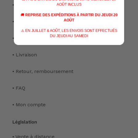
• Nos services
AOÛT INCLUS
🚚
REPRISE DES EXPÉDITIONS À PARTIR DU JEUDI 20
AOÛT
• Notre atelier
⚠️ EN JUILLET & AOÛT, LES ENVOIS SONT EFFECTUÉS
DU JEUDI AU SAMEDI
• Nous contacter
• Livraison
• Retour, remboursement
• FAQ
• Mon compte
Législation
• Vente à distance