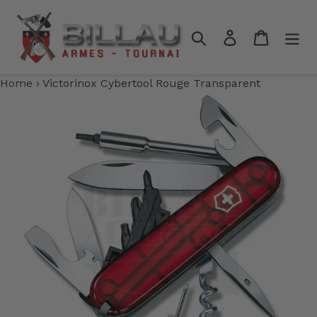
Passer
au
Rechercher
Se connecter
Panier
contenu
Home
›
Victorinox Cybertool Rouge Transparent