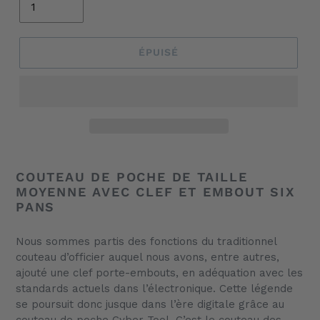
ÉPUISÉ
Ajout
d'un
COUTEAU DE POCHE DE TAILLE
produit
MOYENNE AVEC CLEF ET EMBOUT SIX
à
PANS
votre
panier
Nous sommes partis des fonctions du traditionnel
couteau d’officier auquel nous avons, entre autres,
ajouté une clef porte-embouts, en adéquation avec les
standards actuels dans l’électronique. Cette légende
se poursuit donc jusque dans l’ère digitale grâce au