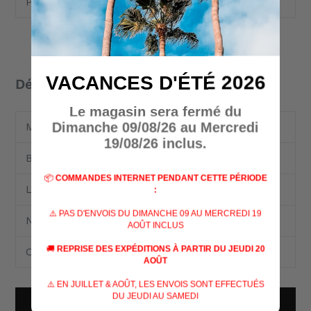
Poids
96 g
VACANCES D'ÉTÉ 2026
Détails
Le magasin sera fermé du
Dimanche 09/08/26 au Mercredi
Matériau
ABS/Cellidor
19/08/26 inclus.
Blocable
False
📦
COMMANDES INTERNET PENDANT CETTE PÉRIODE
Lame à une main
False
:
⚠️ PAS D'ENVOIS DU DIMANCHE 09 AU MERCREDI 19
Nb de fonctions
27
AOÛT INCLUS
🚚
REPRISE DES EXPÉDITIONS À PARTIR DU JEUDI 20
Couleur
Rouge
AOÛT
⚠️ EN JUILLET & AOÛT, LES ENVOIS SONT EFFECTUÉS
DU JEUDI AU SAMEDI