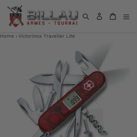
Passer
au
Rechercher
Se connecter
Panier
contenu
Home
›
Victorinox Traveller Lite