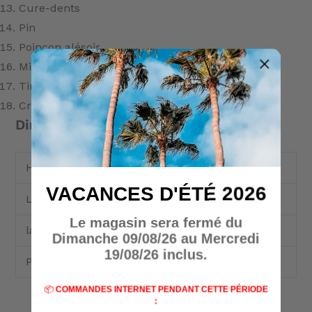
Cure-dents
Pin
Poinçon alésoir
Mini-tournevis 1,5 mm
Tire-bouchon
Crochet multi-usages
Dimensions
Hauteur
26 mm
VACANCES D'ÉTÉ 2026
Longueur
91 mm
Le magasin sera fermé du
largeur
26 mm
Dimanche 09/08/26 au Mercredi
19/08/26 inclus.
Poids
110 g
📦
COMMANDES INTERNET PENDANT CETTE PÉRIODE
: