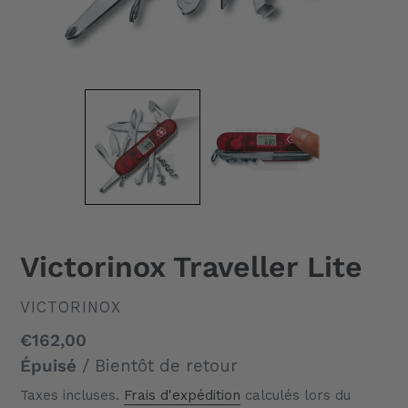
Victorinox Traveller Lite
DISTRIBUTEUR
VICTORINOX
Prix
€162,00
normal
Épuisé
/ Bientôt de retour
Taxes incluses.
Frais d'expédition
calculés lors du