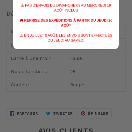
⚠️ PAS D'ENVOIS DU DIMANCHE 09 AU MERCREDI 19
AOÛT INCLUS
Détails
🚚
REPRISE DES EXPÉDITIONS À PARTIR DU JEUDI 20
AOÛT
Matériau
ABS/Cellidor
⚠️ EN JUILLET & AOÛT, LES ENVOIS SONT EFFECTUÉS
DU JEUDI AU SAMEDI
Blocable
False
Lame à une main
False
Nb de fonctions
28
Couleur
Rouge
PARTAGER
TWEETER
ÉPINGLER
PARTAGER
TWEETER
ÉPINGLER
SUR
SUR
SUR
FACEBOOK
TWITTER
PINTEREST
AVIS CLIENTS